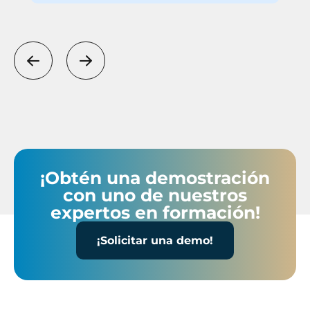
única solución del mercado
que lo propone de forma
completa e integrada.
precedente
siguiente
¡Obtén una demostración
con uno de nuestros
expertos en formación!
¡Solicitar una demo!