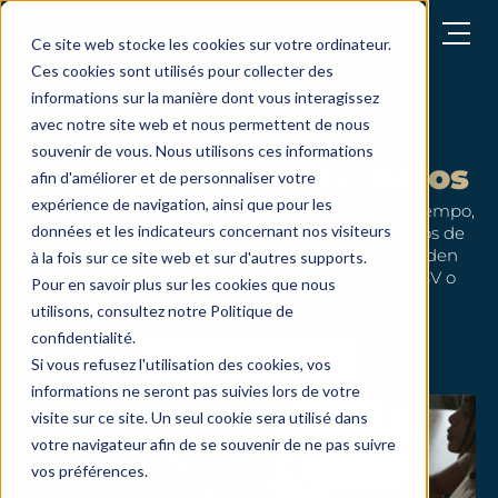
abrir el menú
Ce site web stocke les cookies sur votre ordinateur.
Ces cookies sont utilisés pour collecter des
informations sur la manière dont vous interagissez
avec notre site web et nous permettent de nous
La importación de datos
souvenir de vous. Nous utilisons ces informations
La importación de datos
afin d'améliorer et de personnaliser votre
expérience de navigation, ainsi que pour les
Porque nosotros tampoco queremos perder el tiempo,
données et les indicateurs concernant nos visiteurs
optimizamos constantemente nuestros métodos de
importación. Los datos de tus formaciones pueden
à la fois sur ce site web et sur d'autres supports.
importarse manualmente, desde un fichero CSV o
Pour en savoir plus sur les cookies que nous
directamente desde tu ERP de formación.
utilisons, consultez notre Politique de
confidentialité.
Más información
Si vous refusez l'utilisation des cookies, vos
informations ne seront pas suivies lors de votre
visite sur ce site. Un seul cookie sera utilisé dans
votre navigateur afin de se souvenir de ne pas suivre
vos préférences.