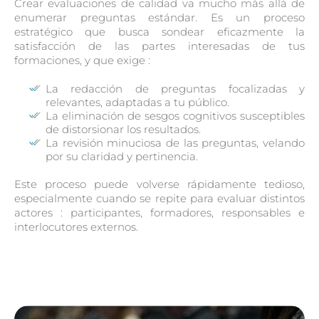
Crear evaluaciones de calidad va mucho más allá de
enumerar preguntas estándar. Es un proceso
estratégico que busca sondear eficazmente la
satisfacción de las partes interesadas de tus
formaciones, y que exige :
La redacción de preguntas focalizadas y
relevantes, adaptadas a tu público.
La eliminación de sesgos cognitivos susceptibles
de distorsionar los resultados.
La revisión minuciosa de las preguntas, velando
por su claridad y pertinencia.
Este proceso puede volverse rápidamente tedioso,
especialmente cuando se repite para evaluar distintos
actores : participantes, formadores, responsables e
interlocutores externos.