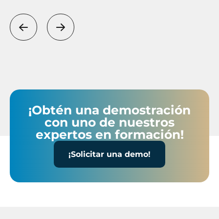
que lo propone de forma
completa e integrada.
precedente
siguiente
¡Obtén una demostración
con uno de nuestros
expertos en formación!
¡Solicitar una demo!