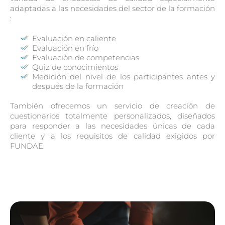
adaptadas a las necesidades del sector de la formación
:
Evaluación en caliente
Evaluación en frío
Evaluación de competencias
Quiz de conocimientos
Medición del nivel de los participantes antes y
después de la formación
También ofrecemos un servicio de creación de
cuestionarios totalmente personalizados, diseñados
para responder a las necesidades únicas de cada
cliente y a los requisitos de calidad exigidos por
FUNDAE.