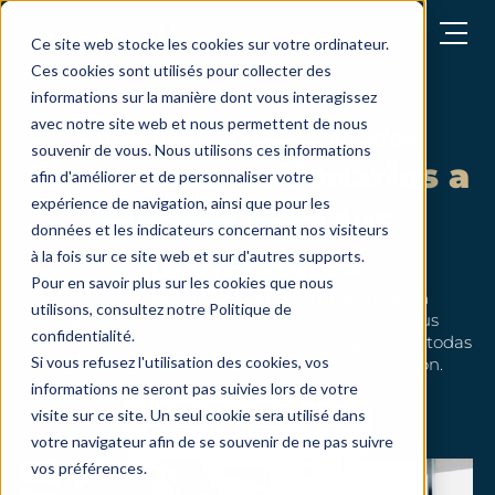
abrir el menú
Ce site web stocke les cookies sur votre ordinateur.
Ces cookies sont utilisés pour collecter des
informations sur la manière dont vous interagissez
avec notre site web et nous permettent de nous
Cuestionarios personalizados
souvenir de vous. Nous utilisons ces informations
Creemos cuestionarios a
afin d'améliorer et de personnaliser votre
expérience de navigation, ainsi que pour les
medida para tus
données et les indicateurs concernant nos visiteurs
formaciones
à la fois sur ce site web et sur d'autres supports.
Pour en savoir plus sur les cookies que nous
¿Tus cuestionarios actuales no proporcionan
utilisons, consultez notre Politique de
suficientes datos para evaluar la calidad de tus
confidentialité.
formaciones? ¿Te cuesta adaptar las preguntas a todas
Si vous refusez l'utilisation des cookies, vos
tus partes interesadas? SoWeRise es la solución.
informations ne seront pas suivies lors de votre
visite sur ce site. Un seul cookie sera utilisé dans
una demostración?
votre navigateur afin de se souvenir de ne pas suivre
vos préférences.