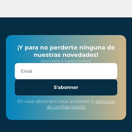
¡Y para no perderte ninguna de
nuestras novedades!
¡Suscríbete a nuestro boletín!
S'abonner
En vous abonnant vous acceptez la
politique
de confidentialité.