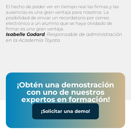
El hecho de poder ver en tiempo real las firmas y las
ausencias es una gran ventaja para nosotros. La
posibilidad de enviar un recordatorio por correo
electrónico a un alumno que se haya olvidado de
firmar es una gran ventaja.
Isabelle Godard
, Responsable de administración
en la Academia Toyota
¡Obtén una demostración
con uno de nuestros
expertos en formación!
¡Solicitar una demo!