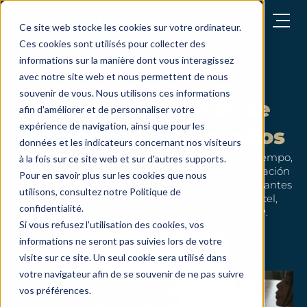
abrir el menú
Ce site web stocke les cookies sur votre ordinateur.
Ces cookies sont utilisés pour collecter des
informations sur la manière dont vous interagissez
avec notre site web et nous permettent de nous
Importa tus datos fácilmente
souvenir de vous. Nous utilisons ces informations
Importa tus datos de
afin d'améliorer et de personnaliser votre
expérience de navigation, ainsi que pour les
formación en segundos
données et les indicateurs concernant nos visiteurs
Porque nosotros tampoco queremos perder el tiempo,
à la fois sur ce site web et sur d'autres supports.
hemos optimizado todos los métodos de importación
Pour en savoir plus sur les cookies que nous
para que tus sesiones y participantes estén listos antes
utilisons, consultez notre Politique de
de que empiece la formación. A mano, por Excel,
confidentialité.
Google Sheets o directamente desde tu ERP.
Si vous refusez l'utilisation des cookies, vos
informations ne seront pas suivies lors de votre
¿Te lo mostramos?
visite sur ce site. Un seul cookie sera utilisé dans
votre navigateur afin de se souvenir de ne pas suivre
vos préférences.