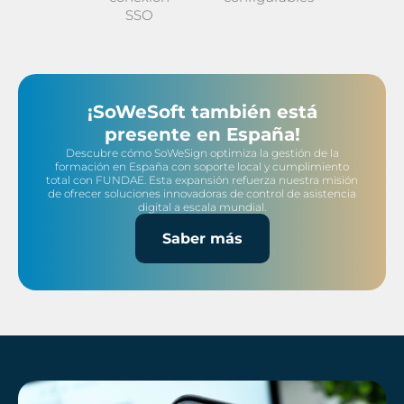
SSO
¡SoWeSoft también está
presente en España!
Descubre cómo SoWeSign optimiza la gestión de la
formación en España con soporte local y cumplimiento
total con FUNDAE. Esta expansión refuerza nuestra misión
de ofrecer soluciones innovadoras de control de asistencia
digital a escala mundial.
Saber más