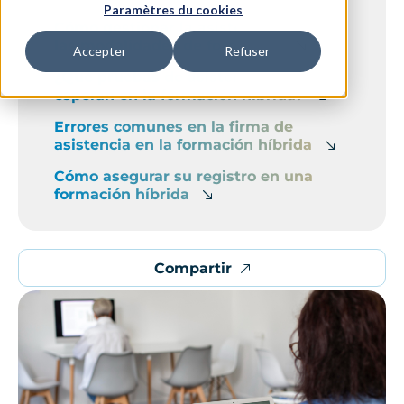
Paramètres du cookies
Cómo gestionar la asistencia según
las modalidades de formación
Accepter
Refuser
¿Qué pruebas de asistencia se
esperan en la formación híbrida?
Errores comunes en la firma de
asistencia en la formación híbrida
Cómo asegurar su registro en una
formación híbrida
Compartir