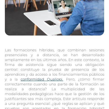
Las formaciones híbridas, que combinan sesiones
presenciales y a distancia, se han desarrollado
ampliamente en los últimos años. En este contexto, la
firma de asistencia sigue siendo una obligación
central: constituye la prueba de presencia de los
aprendices y da acceso a los financiamientos públicos
y a la
conformidad Qualiopi.
Pero, ¿cómo firmar
correctamente cuando una parte de la formación se
realiza a distancia? La multiplicidad de las
modalidades pedagógicas hace que la gestión de los
justificantes sea más compleja. Este artículo responde
a una pregunta esencial: ¿qué reglas se aplican y qué
pruebas son aceptadas en la formación híbrida?