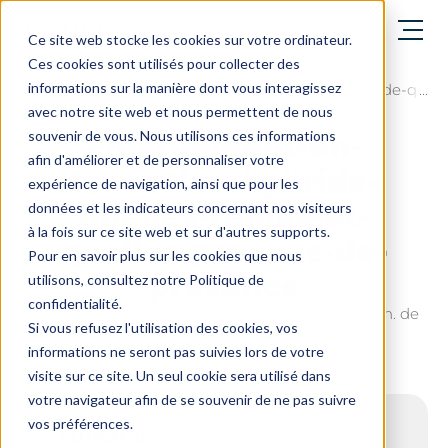
abrir el menú
Ce site web stocke les cookies sur votre ordinateur.
Ces cookies sont utilisés pour collecter des
informations sur la manière dont vous interagissez
El blog
emargement-en-formation-hybride-quelle
avec notre site web et nous permettent de nous
souvenir de vous. Nous utilisons ces informations
emargement-en-
afin d'améliorer et de personnaliser votre
formation-hybride-
expérience de navigation, ainsi que pour les
quelles-regles-et-
données et les indicateurs concernant nos visiteurs
à la fois sur ce site web et sur d'autres supports.
quelles-preuves-de-
Pour en savoir plus sur les cookies que nous
presence
utilisons, consultez notre Politique de
confidentialité.
Última actualización el: 2 de abril de 2026 - 7 min. de
Si vous refusez l'utilisation des cookies, vos
lectura
informations ne seront pas suivies lors de votre
visite sur ce site. Un seul cookie sera utilisé dans
votre navigateur afin de se souvenir de ne pas suivre
vos préférences.
sumario