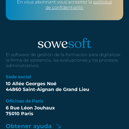
En vous abonnant vous acceptez la
politique
de confidentialité.
El software de gestión de la formación para digitalizar
la firma de asistencia, las evaluaciones y los procesos
administrativos.
Sede social
10 Allée Georges Noé
44860 Saint-Aignan de Grand Lieu
Oficinas de París
6 Rue Léon Jouhaux
75010 Paris
Obtener ayuda