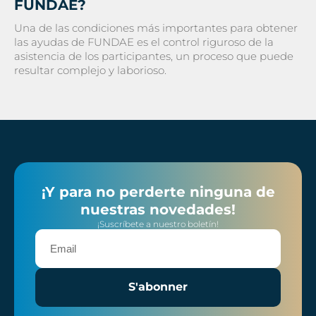
FUNDAE?
Una de las condiciones más importantes para obtener
las ayudas de FUNDAE es el control riguroso de la
asistencia de los participantes, un proceso que puede
resultar complejo y laborioso.
¡Y para no perderte ninguna de
nuestras novedades!
¡Suscríbete a nuestro boletín!
S'abonner