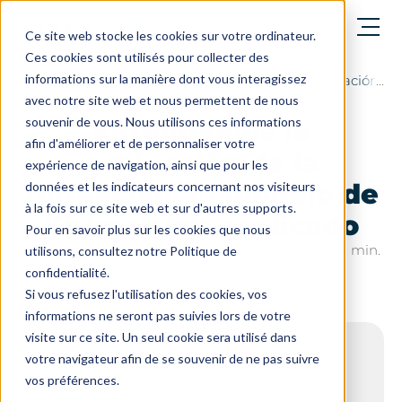
abrir el menú
Ce site web stocke les cookies sur votre ordinateur.
Ces cookies sont utilisés pour collecter des
informations sur la manière dont vous interagissez
El blog
Las noticias de SoWeRise, la evaluación es 
avec notre site web et nous permettent de nous
souvenir de vous. Nous utilisons ces informations
Entendamos la
afin d'améliorer et de personnaliser votre
evaluación de la
expérience de navigation, ainsi que pour les
formación: el modelo de
données et les indicateurs concernant nos visiteurs
à la fois sur ce site web et sur d'autres supports.
Kirkpatrick explicado
Pour en savoir plus sur les cookies que nous
Última actualización el: 18 de febrero de 2025 - 10 min.
utilisons, consultez notre Politique de
de lectura
confidentialité.
Si vous refusez l'utilisation des cookies, vos
informations ne seront pas suivies lors de votre
visite sur ce site. Un seul cookie sera utilisé dans
sumario
votre navigateur afin de se souvenir de ne pas suivre
vos préférences.
Nivel 1: Reacción