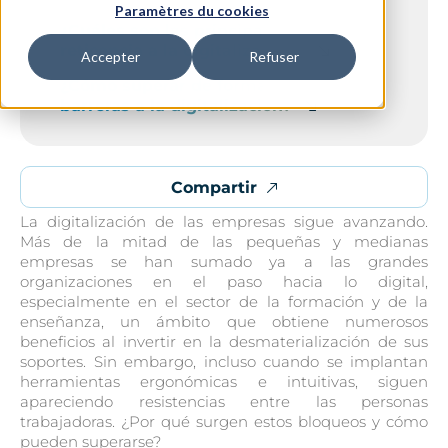
Paramètres du cookies
¿Cuáles son las principales causas de
reticencia a la digitalización?
Accepter
Refuser
¿Cómo superar de forma sencilla las
barreras a la digitalización?
Compartir
La digitalización de las empresas sigue avanzando.
Más de la mitad de las pequeñas y medianas
empresas se han sumado ya a las grandes
organizaciones en el paso hacia lo digital,
especialmente en el sector de la formación y de la
enseñanza, un ámbito que obtiene numerosos
beneficios al invertir en la desmaterialización de sus
soportes. Sin embargo, incluso cuando se implantan
herramientas ergonómicas e intuitivas, siguen
apareciendo resistencias entre las personas
trabajadoras. ¿Por qué surgen estos bloqueos y cómo
pueden superarse?