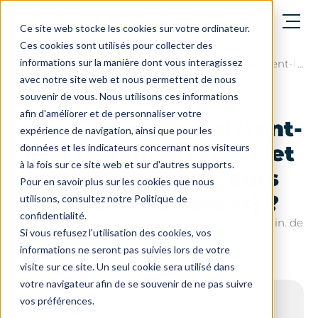
abrir el menú
Ce site web stocke les cookies sur votre ordinateur.
Ces cookies sont utilisés pour collecter des
informations sur la manière dont vous interagissez
El blog
Pourquoi vos collaborateurs résistent-ils à
avec notre site web et nous permettent de nous
souvenir de vous. Nous utilisons ces informations
Pourquoi vos
afin d'améliorer et de personnaliser votre
collaborateurs résistent-
expérience de navigation, ainsi que pour les
ils à la digitalisation (et
données et les indicateurs concernant nos visiteurs
à la fois sur ce site web et sur d'autres supports.
comment lever leurs
Pour en savoir plus sur les cookies que nous
freins simplement) ?
utilisons, consultez notre Politique de
confidentialité.
Última actualización el: 21 de enero de 2026 - 7 min. de
Si vous refusez l'utilisation des cookies, vos
lectura
informations ne seront pas suivies lors de votre
visite sur ce site. Un seul cookie sera utilisé dans
votre navigateur afin de se souvenir de ne pas suivre
vos préférences.
sumario