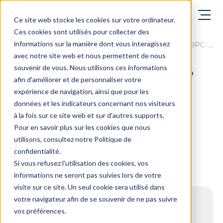
abrir el menú
Ce site web stocke les cookies sur votre ordinateur.
Ces cookies sont utilisés pour collecter des
informations sur la manière dont vous interagissez
El blog
News from the training sector
OPCO en 
avec notre site web et nous permettent de nous
souvenir de vous. Nous utilisons ces informations
OPCO en 2025: ¿Qué
afin d'améliorer et de personnaliser votre
cambios y
expérience de navigation, ainsi que pour les
oportunidades se
données et les indicateurs concernant nos visiteurs
à la fois sur ce site web et sur d'autres supports.
avecinan para las
Pour en savoir plus sur les cookies que nous
empresas?
utilisons, consultez notre Politique de
confidentialité.
Última actualización el: 4 de marzo de 2025
Si vous refusez l'utilisation des cookies, vos
informations ne seront pas suivies lors de votre
visite sur ce site. Un seul cookie sera utilisé dans
votre navigateur afin de se souvenir de ne pas suivre
sumario
vos préférences.