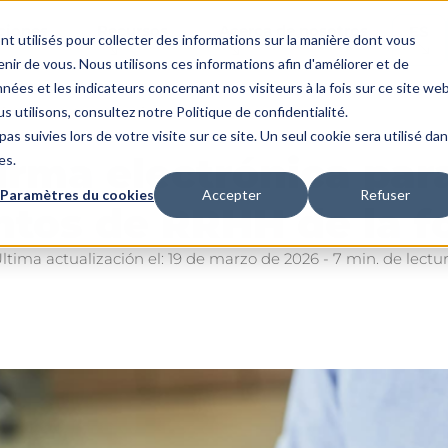
ciones
Recursos
Acerca de nosotros
ES
nt utilisés pour collecter des informations sur la manière dont vous
ir de vous. Nous utilisons ces informations afin d'améliorer et de
nées et les indicateurs concernant nos visiteurs à la fois sur ce site we
ntos de RRHH de la formación
s utilisons, consultez notre Politique de confidentialité.
as suivies lors de votre visite sur ce site. Un seul cookie sera utilisé da
irma electrónica par
es.
Paramètres du cookies
Accepter
Refuser
tos de RRHH de la f
ltima actualización el: 19 de marzo de 2026 - 7 min. de lectu