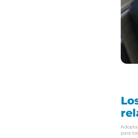
Lo
rel
Adoptar
para lo