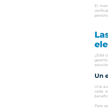
El mar
verific
persona
La
el
¿Está c
garanti
solució
Un 
Una aud
cada el
benefic
Para as