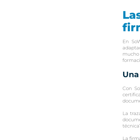
Las
fi
En SoW
adaptad
mucho 
formaci
Una 
Con So
certifi
documen
La traz
documen
técnica
La firm