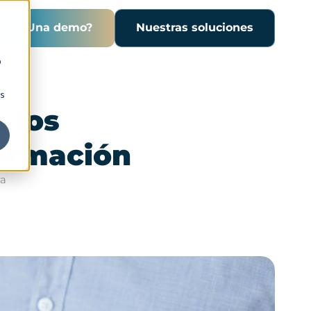
¿Una demo?
Nuestras soluciones
b
ns
a los
ormación
ra