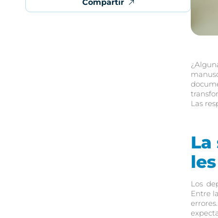
Compartir
¿Alguna
manusc
docume
transfo
Las res
La 
le
Los de
Entre l
errore
expecta