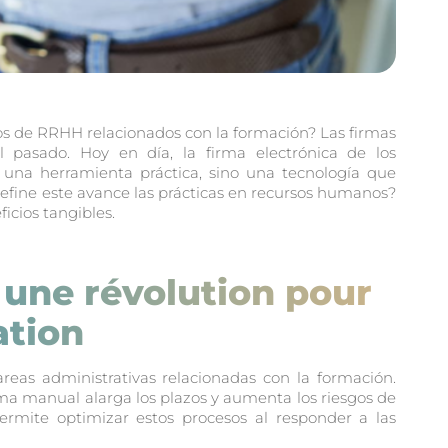
os de RRHH relacionados con la formación? Las firmas
l pasado. Hoy en día, la firma electrónica de los
una herramienta práctica, sino una tecnología que
efine este avance las prácticas en recursos humanos?
icios tangibles.
 une révolution pour
ation
s administrativas relacionadas con la formación.
firma manual alarga los plazos y aumenta los riesgos de
ermite optimizar estos procesos al responder a las