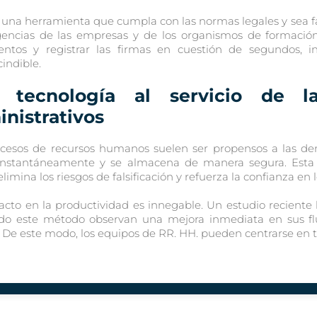
una herramienta que cumpla con las normas legales y sea fá
gencias de las empresas y de los organismos de formación
ntos y registrar las firmas en cuestión de segundos, in
indible.
 tecnología al servicio de l
nistrativos
ocesos de recursos humanos suelen ser propensos a las de
 instantáneamente y se almacena de manera segura. Esta
elimina los riesgos de falsificación y refuerza la confianza en 
cto en la productividad es innegable. Un estudio recient
do este método observan una mejora inmediata en sus fluj
 De este modo, los equipos de RR. HH. pueden centrarse en t