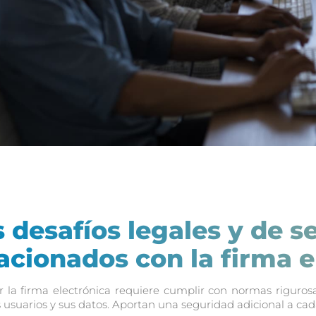
s desafíos legales y de 
acionados con la firma e
 la firma electrónica requiere cumplir con normas rigurosas
s usuarios y sus datos. Aportan una seguridad adicional a c