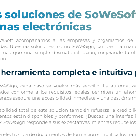
 soluciones de SoWeSoft 
rmas electrónicas
eSoft acompañamos a las empresas y organismos de fo
as. Nuestras soluciones, como SoWeSign, cambian la maner
más que una simple desmaterialización, mejorando tambié
ón.
herramienta completa e intuitiva
WeSign, cada paso se vuelve más sencillo. La automatizac
cados conforme a los requisitos legales permiten un ahor
tos asegura una accesibilidad inmediata y una gestión simp
abilidad total de esta solución también refuerza la credibil
tos están disponibles y conformes. ¿Buscas una interfaz int
? SoWeSign responde a sus expectativas, mientras reduce los 
a electrónica de documentos de formación simplifica los trám