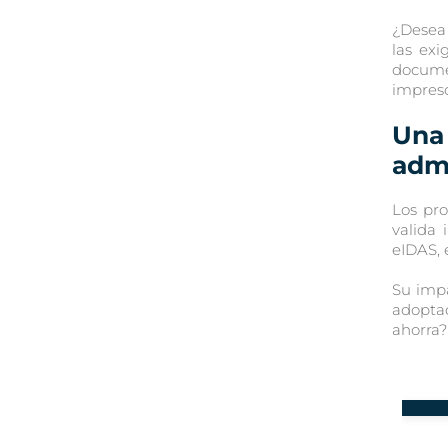
¿Desea 
las exi
docume
impresc
Una
admi
Los pr
valida
eIDAS, 
Su impa
adopta
ahorra?