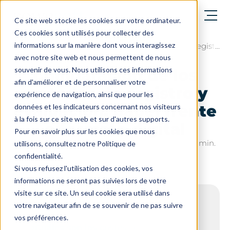
abrir el menú
Ce site web stocke les cookies sur votre ordinateur.
Ces cookies sont utilisés pour collecter des
informations sur la manière dont vous interagissez
El blog
Comparación de los métodos de registro y 
avec notre site web et nous permettent de nous
souvenir de vous. Nous utilisons ces informations
Comparación de los
afin d'améliorer et de personnaliser votre
métodos de registro y
expérience de navigation, ainsi que pour les
evaluación: papel frente
données et les indicateurs concernant nos visiteurs
à la fois sur ce site web et sur d'autres supports.
a formato digital
Pour en savoir plus sur les cookies que nous
Última actualización el: 3 de octubre de 2025 - 6 min.
utilisons, consultez notre Politique de
de lectura
confidentialité.
Si vous refusez l'utilisation des cookies, vos
informations ne seront pas suivies lors de votre
visite sur ce site. Un seul cookie sera utilisé dans
sumario
votre navigateur afin de se souvenir de ne pas suivre
vos préférences.
¿Cuáles son los costes reales del