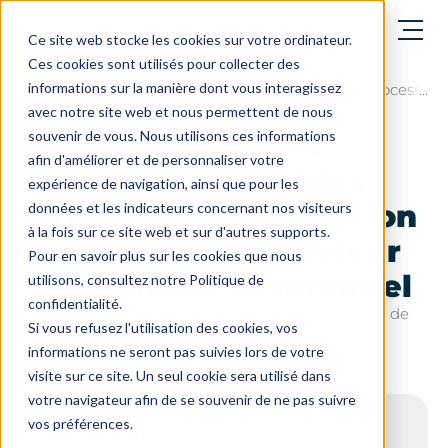
Ouvrir le menu
Ce site web stocke les cookies sur votre ordinateur.
Ces cookies sont utilisés pour collecter des
informations sur la manière dont vous interagissez
Le blog
Comment la digitalisation des processus d
avec notre site web et nous permettent de nous
souvenir de vous. Nous utilisons ces informations
Comment la
afin d'améliorer et de personnaliser votre
digitalisation des
expérience de navigation, ainsi que pour les
processus de formation
données et les indicateurs concernant nos visiteurs
à la fois sur ce site web et sur d'autres supports.
transforme le secteur
Pour en savoir plus sur les cookies que nous
bancaire et assurantiel
utilisons, consultez notre Politique de
confidentialité.
Dernière mise à jour le : 27 février 2026 - 7 min. de
Si vous refusez l'utilisation des cookies, vos
lecture
informations ne seront pas suivies lors de votre
visite sur ce site. Un seul cookie sera utilisé dans
votre navigateur afin de se souvenir de ne pas suivre
vos préférences.
Sommaire