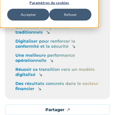
Paramètres du cookies
Des exigences réglementaires qui ne
laissent aucune place à
Accepter
Refuser
l’approximation
Les limites des processus
traditionnels
Digitaliser pour renforcer la
conformité et la sécurité
Une meilleure performance
opérationnelle
Réussir sa transition vers un modèle
digitalisé
Des résultats concrets dans le secteur
financier
Partager