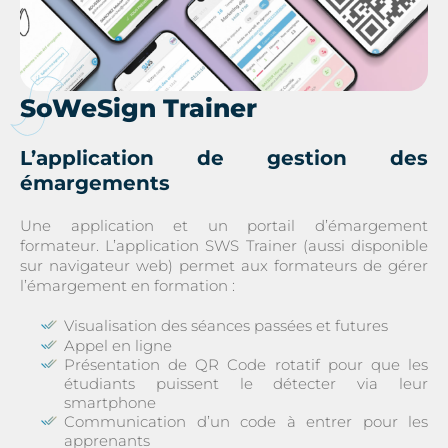
SoWeSign Trainer
L’application de gestion des
émargements
Une application et un portail d’émargement
formateur. L’application SWS Trainer (aussi disponible
sur navigateur web) permet aux formateurs de gérer
l’émargement en formation :
Visualisation des séances passées et futures
Appel en ligne
Présentation de QR Code rotatif pour que les
étudiants puissent le détecter via leur
smartphone
Communication d’un code à entrer pour les
apprenants