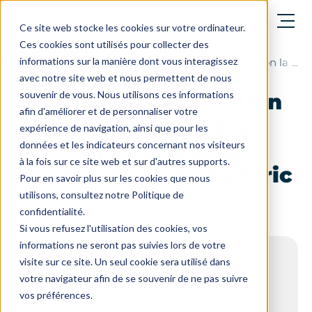
Ouvrir le menu
Ce site web stocke les cookies sur votre ordinateur.
Ces cookies sont utilisés pour collecter des
informations sur la manière dont vous interagissez
Le blog
Les actus de SoWeRise, l'évaluation la clé 
avec notre site web et nous permettent de nous
souvenir de vous. Nous utilisons ces informations
Optimiser l’évaluation
afin d'améliorer et de personnaliser votre
de vos formations :
expérience de navigation, ainsi que pour les
inspirez-vous de
données et les indicateurs concernant nos visiteurs
à la fois sur ce site web et sur d'autres supports.
l’approche Data-Centric
Pour en savoir plus sur les cookies que nous
Dernière mise à jour le : 1 octobre 2024
utilisons, consultez notre Politique de
confidentialité.
Si vous refusez l'utilisation des cookies, vos
informations ne seront pas suivies lors de votre
visite sur ce site. Un seul cookie sera utilisé dans
Sommaire
votre navigateur afin de se souvenir de ne pas suivre
Comprendre les données collectées
vos préférences.
lors des formations