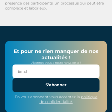
présence des participants, un processus qui peut être
complexe et laborieux.
Et pour ne rien manquer de nos
actualités !
Abonnez vous à notre newsletter !
S'abonner
En vous abonnant vous acceptez la
politique
de confidentialité.