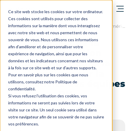
Ouvrir le menu
Ce site web stocke les cookies sur votre ordinateur.
Ces cookies sont utilisés pour collecter des
informations sur la manière dont vous interagissez
Le blog
L'impact de la transformation numérique d
avec notre site web et nous permettent de nous
souvenir de vous. Nous utilisons ces informations
L'impact de la
afin d'améliorer et de personnaliser votre
transformation
expérience de navigation, ainsi que pour les
numérique dans la
données et les indicateurs concernant nos visiteurs
à la fois sur ce site web et sur d'autres supports.
logistique sur la
Pour en savoir plus sur les cookies que nous
productivité des équipes
utilisons, consultez notre Politique de
confidentialité.
RH
Si vous refusez l'utilisation des cookies, vos
Dernière mise à jour le : 16 juin 2026
informations ne seront pas suivies lors de votre
visite sur ce site. Un seul cookie sera utilisé dans
votre navigateur afin de se souvenir de ne pas suivre
vos préférences.