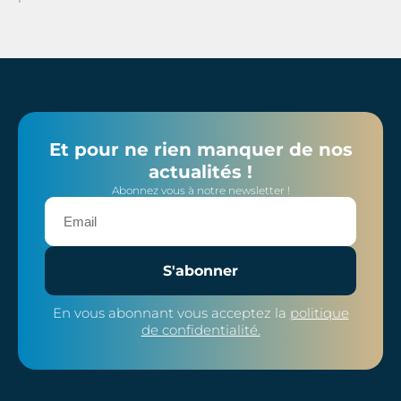
Et pour ne rien manquer de nos
actualités !
Abonnez vous à notre newsletter !
S'abonner
En vous abonnant vous acceptez la
politique
de confidentialité.