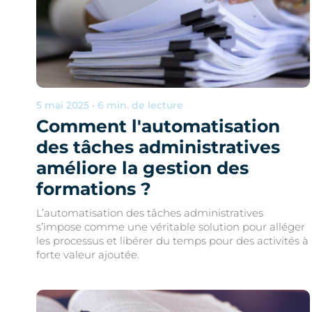
5 mai 2025 • 6 min. de lecture
Comment l'automatisation
des tâches administratives
améliore la gestion des
formations ?
L’automatisation des tâches administratives
s’impose comme une véritable solution pour alléger
les processus et libérer du temps pour des activités à
forte valeur ajoutée.