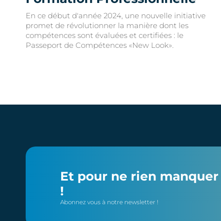
En ce début d'année 2024, une nouvelle initiative
promet de révolutionner la manière dont les
compétences sont évaluées et certifiées : le
Passeport de Compétences «New Look».
Et pour ne rien manquer 
!
Abonnez vous à notre newsletter !