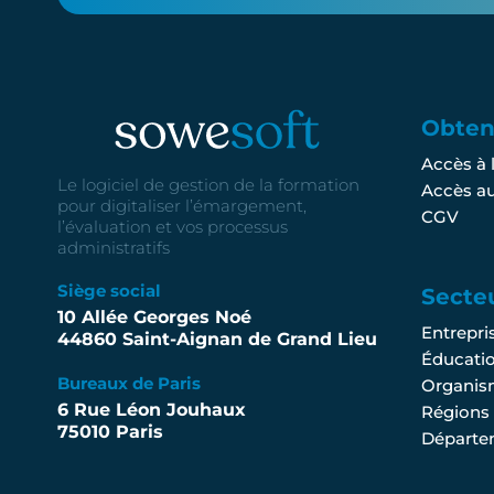
Obteni
Accès à 
Le logiciel de gestion de la formation
Accès au
pour digitaliser l’émargement,
CGV
l’évaluation et vos processus
administratifs
Siège social
Secte
10 Allée Georges Noé
Entrepri
44860 Saint-Aignan de Grand Lieu
Éducati
Bureaux de Paris
Organis
6 Rue Léon Jouhaux
Régions
75010 Paris
Départe