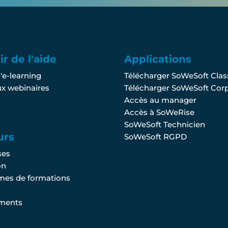
r de l'aide
Applications
l'e-learning
Télécharger SoWeSoft Clas
x webinaires
Télécharger SoWeSoft Cor
Accès au manager
Accès à SoWeRise
SoWeSoft Technicien
urs
SoWeSoft RGPD
ses
on
mes de formations
ments